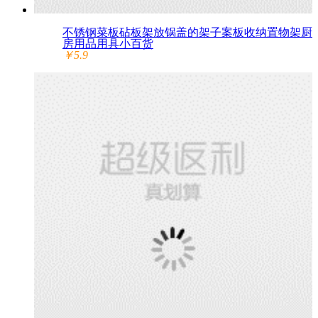
不锈钢菜板砧板架放锅盖的架子案板收纳置物架厨
房用品用具小百货
￥5.9