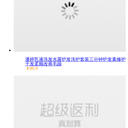
潘婷乳液洗发水露护发洗护套装三分钟护发素修护
干发柔顺改善毛躁
￥89.9