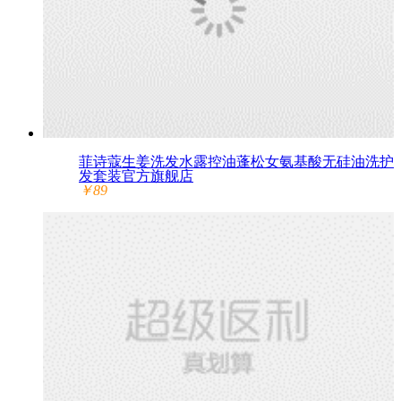
菲诗蔻生姜洗发水露控油蓬松女氨基酸无硅油洗护
发套装官方旗舰店
￥89