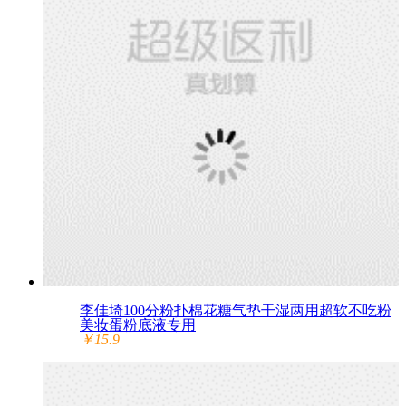
李佳埼100分粉扑棉花糖气垫干湿两用超软不吃粉
美妆蛋粉底液专用
￥15.9