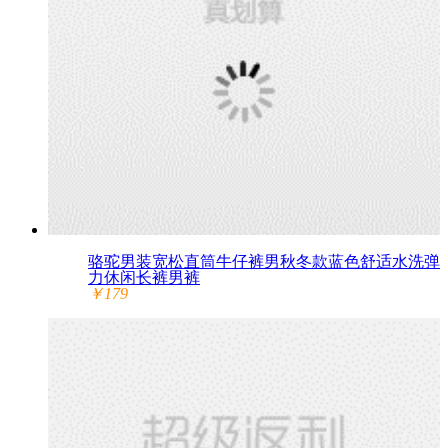
骆驼男装宽松直筒牛仔裤男秋冬款蓝色舒适水洗弹
力休闲长裤男裤
￥179