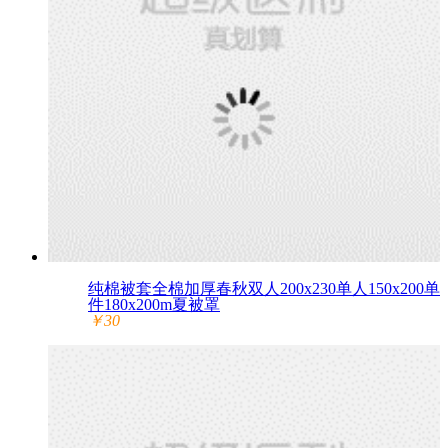
纯棉被套全棉加厚春秋双人200x230单人150x200单
件180x200m夏被罩
￥30