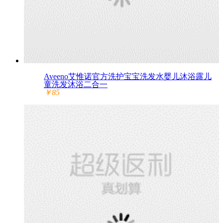
Aveeno艾惟诺官方洗护宝宝洗发水婴儿沐浴露儿
童洗发沐浴二合一
￥85