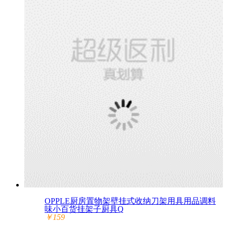
OPPLE厨房置物架壁挂式收纳刀架用具用品调料
味小百货挂架子厨具Q
￥159