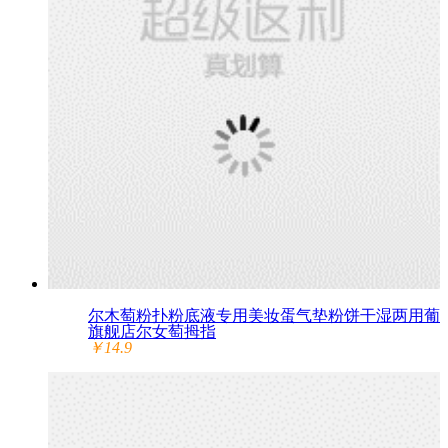
尔木萄粉扑粉底液专用美妆蛋气垫粉饼干湿两用葡
旗舰店尔女萄拇指
￥14.9