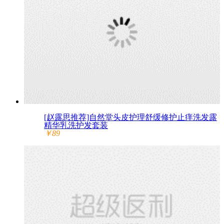
[赵露思推荐]自然堂头皮护理舒缓修护止痒洗发露
精华乳洗护发套装
￥89