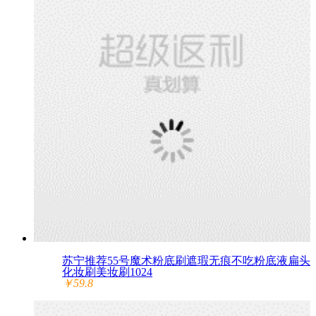
苏宁推荐55号魔术粉底刷遮瑕无痕不吃粉底液扁头
化妆刷美妆刷1024
￥59.8