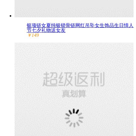
银项链女夏纯银锁骨链网红吊坠女生饰品生日情人
节七夕礼物送女友
￥149