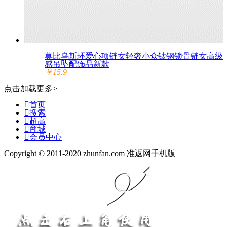
莫比乌斯环爱心项链女轻奢小众钛钢锁骨链女高级
感吊坠配饰品新款
￥15.9
点击加载更多>

首页

搜索

超高

商城

会员中心
Copyright © 2011-2020 zhunfan.com 准返网手机版