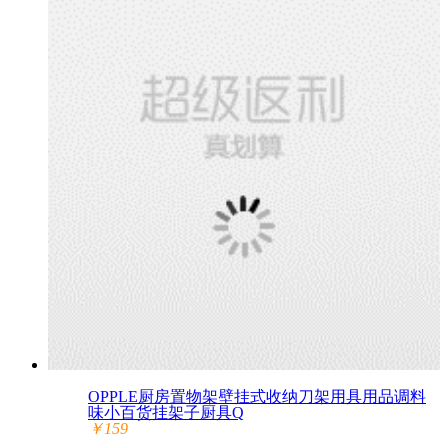
OPPLE厨房置物架壁挂式收纳刀架用具用品调料
味小百货挂架子厨具Q
￥159