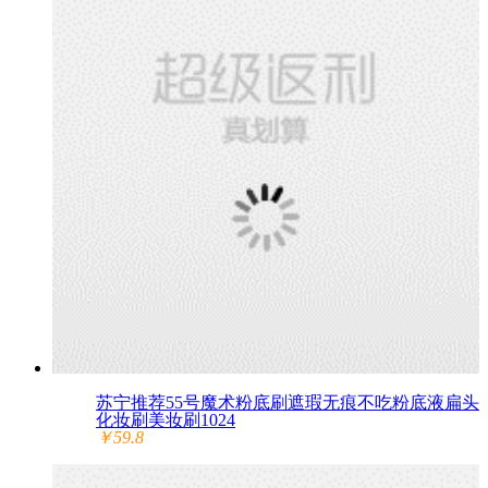
苏宁推荐55号魔术粉底刷遮瑕无痕不吃粉底液扁头
化妆刷美妆刷1024
￥59.8