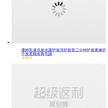
潘婷乳液洗发水露护发洗护套装三分钟护发素修护
干发柔顺改善毛躁
￥89.9