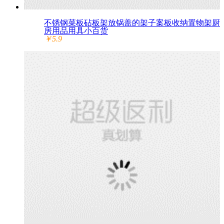
不锈钢菜板砧板架放锅盖的架子案板收纳置物架厨
房用品用具小百货
￥5.9