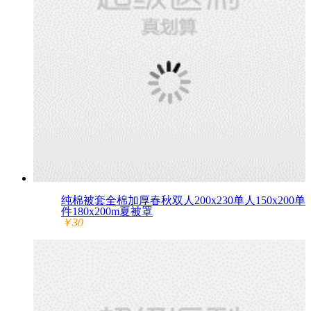
纯棉被套全棉加厚春秋双人200x230单人150x200单
件180x200m夏被罩
￥30