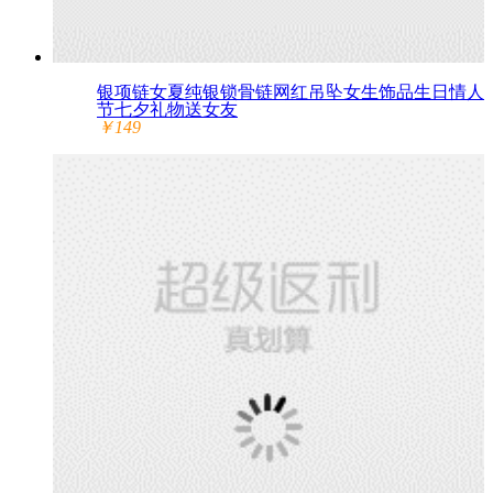
银项链女夏纯银锁骨链网红吊坠女生饰品生日情人
节七夕礼物送女友
￥149