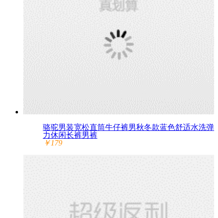
骆驼男装宽松直筒牛仔裤男秋冬款蓝色舒适水洗弹
力休闲长裤男裤
￥179