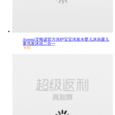
Aveeno艾惟诺官方洗护宝宝洗发水婴儿沐浴露儿
童洗发沐浴二合一
￥85