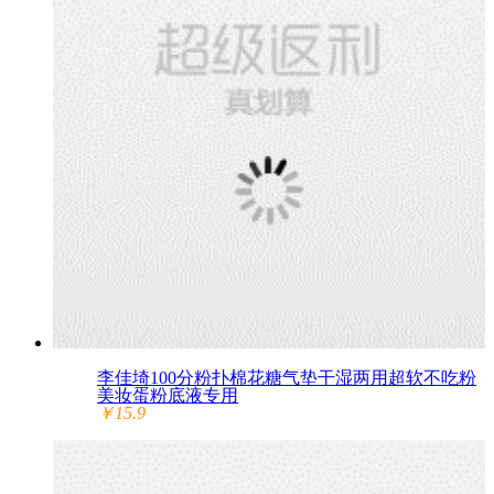
李佳埼100分粉扑棉花糖气垫干湿两用超软不吃粉
美妆蛋粉底液专用
￥15.9