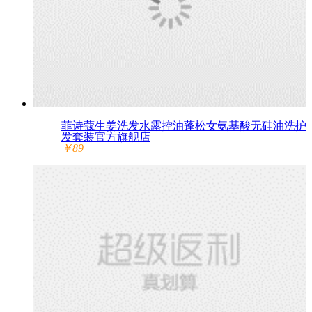
菲诗蔻生姜洗发水露控油蓬松女氨基酸无硅油洗护
发套装官方旗舰店
￥89