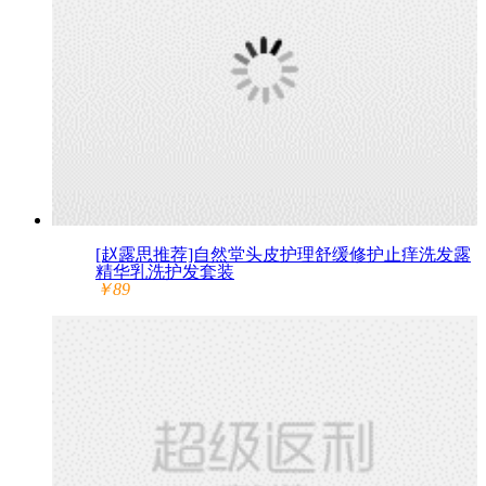
[赵露思推荐]自然堂头皮护理舒缓修护止痒洗发露
精华乳洗护发套装
￥89