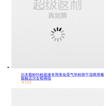
尔木萄粉扑粉底液专用美妆蛋气垫粉饼干湿两用葡
旗舰店尔女萄拇指
￥14.9