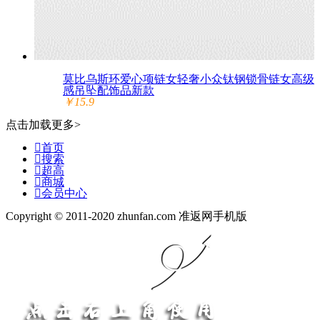
莫比乌斯环爱心项链女轻奢小众钛钢锁骨链女高级
感吊坠配饰品新款
￥15.9
点击加载更多>

首页

搜索

超高

商城

会员中心
Copyright © 2011-2020 zhunfan.com 准返网手机版