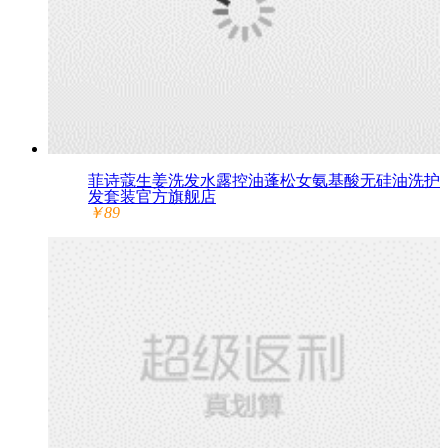
菲诗蔻生姜洗发水露控油蓬松女氨基酸无硅油洗护
发套装官方旗舰店
￥89