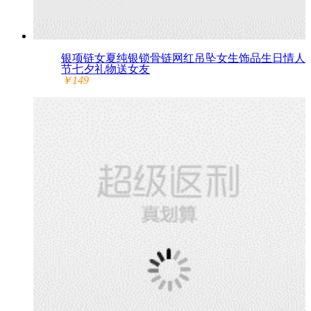
银项链女夏纯银锁骨链网红吊坠女生饰品生日情人
节七夕礼物送女友
￥149