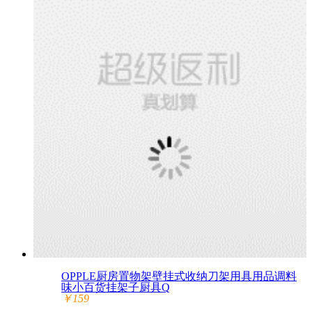
OPPLE厨房置物架壁挂式收纳刀架用具用品调料
味小百货挂架子厨具Q
￥159