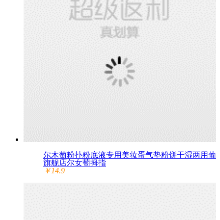
尔木萄粉扑粉底液专用美妆蛋气垫粉饼干湿两用葡
旗舰店尔女萄拇指
￥14.9