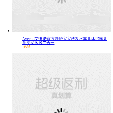
Aveeno艾惟诺官方洗护宝宝洗发水婴儿沐浴露儿
童洗发沐浴二合一
￥85