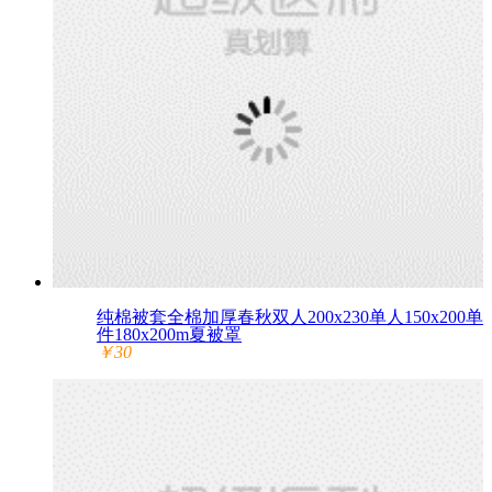
纯棉被套全棉加厚春秋双人200x230单人150x200单
件180x200m夏被罩
￥30