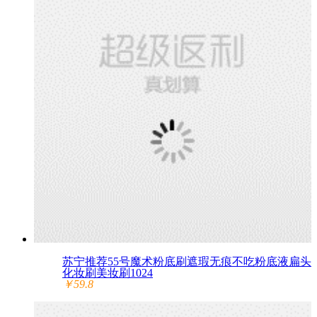
苏宁推荐55号魔术粉底刷遮瑕无痕不吃粉底液扁头
化妆刷美妆刷1024
￥59.8