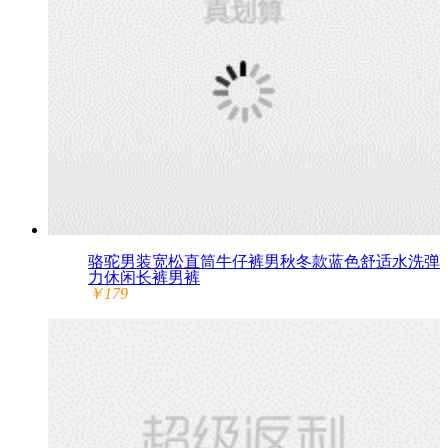
骆驼男装宽松直筒牛仔裤男秋冬款蓝色舒适水洗弹
力休闲长裤男裤
￥179