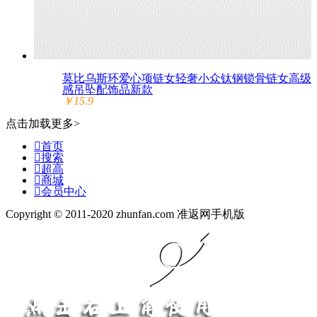
莫比乌斯环爱心项链女轻奢小众钛钢锁骨链女高级
感吊坠配饰品新款
￥15.9
点击加载更多>

首页

搜索

超高

商城

会员中心
Copyright © 2011-2020 zhunfan.com 准返网手机版