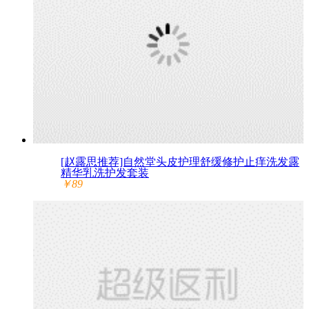
[赵露思推荐]自然堂头皮护理舒缓修护止痒洗发露
精华乳洗护发套装
￥89