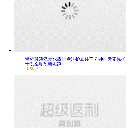
潘婷乳液洗发水露护发洗护套装三分钟护发素修护
干发柔顺改善毛躁
￥89.9