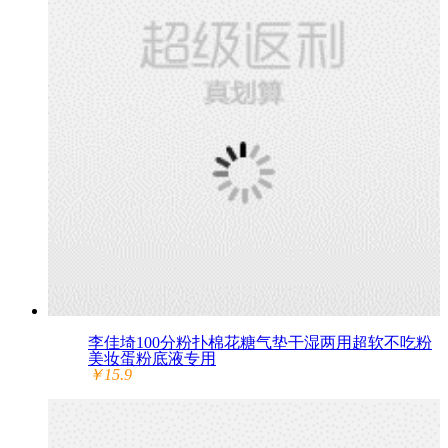
李佳埼100分粉扑棉花糖气垫干湿两用超软不吃粉
美妆蛋粉底液专用
￥15.9