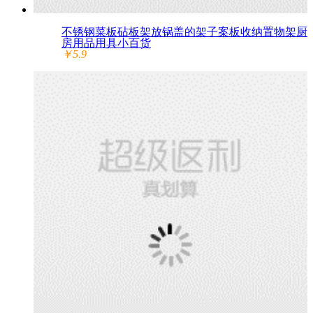
不锈钢菜板砧板架放锅盖的架子案板收纳置物架厨
房用品用具小百货
￥5.9