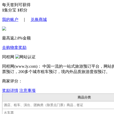
每天签到可获得
1
集分宝
1
积分
我的账户
｜
兑换商城
最高返
2.8%
金额
去购物拿奖励
同程网
同程网(www.ly.com)： 中国一流的一站式旅游预订平台，
票预订，200多个城市租车预订，境内外品质旅游度假预订。
商家评分：
奖励详情
注意事项
商品分类
酒店、租车、演出、团购类（除景点门票）商品，签证
火车票