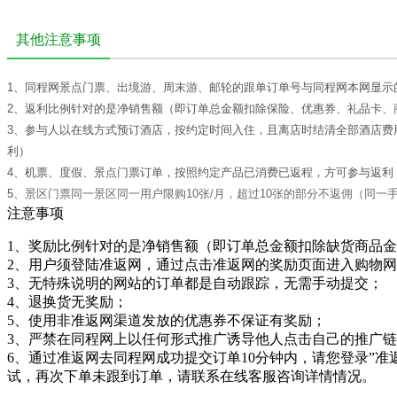
其他注意事项
1、同程网景点门票、出境游、周末游、邮轮的跟单订单号与同程网本网显示
2、返利比例针对的是净销售额（即订单总金额扣除保险、优惠券、礼品卡、
3、参与人以在线方式预订酒店，按约定时间入住，且离店时结清全部酒店费用
利）
4、机票、度假、景点门票订单，按照约定产品已消费已返程，方可参与返利
5、
景区门票同一景区同一用户限购10张/月，超过10张的部分不返佣（同一
注意事项
1、奖励比例针对的是净销售额（即订单总金额扣除缺货商品
2、用户须登陆准返网，通过点击准返网的奖励页面进入购物
3、无特殊说明的网站的订单都是自动跟踪，无需手动提交；
4、退换货无奖励；
5、使用非准返网渠道发放的优惠券不保证有奖励；
3、严禁在同程网上以任何形式推广诱导他人点击自己的推广
6、通过准返网去同程网成功提交订单10分钟内，请您登录”准
试，再次下单未跟到订单，请联系在线客服咨询详情情况。