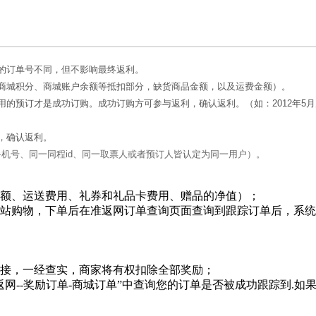
的订单号不同，但不影响最终返利。
商城积分、商城账户余额等抵扣部分，缺货商品金额，以及运费金额）。
的预订才是成功订购。成功订购方可参与返利，确认返利。（如：2012年5月
，确认返利。
手机号、同一同程id、同一取票人或者预订人皆认定为同一用户）。
金额、运送费用、礼券和礼品卡费用、赠品的净值）；
网站购物，下单后在准返网订单查询页面查询到跟踪订单后，系
链接，一经查实，商家将有权扣除全部奖励；
返网--奖励订单-商城订单”中查询您的订单是否被成功跟踪到.