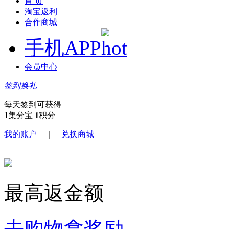
首 页
淘宝返利
合作商城
手机APP
会员中心
签到换礼
每天签到可获得
1
集分宝
1
积分
我的账户
｜
兑换商城
最高返
金额
去购物拿奖励